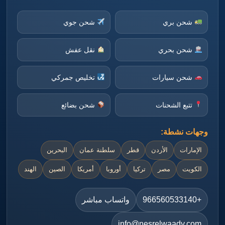
شحن بري
شحن جوي
شحن بحري
نقل عفش
شحن سيارات
تخليص جمركي
تتبع الشحنات
شحن بضائع
وجهات نشطة:
الإمارات
الأردن
قطر
سلطنة عمان
البحرين
الكويت
مصر
تركيا
أوروبا
أمريكا
الصين
الهند
+966560533140
واتساب مباشر
info@nesrelwaady.com