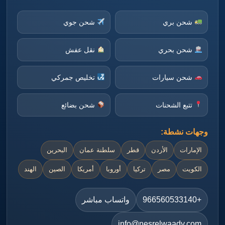
شحن بري
شحن جوي
شحن بحري
نقل عفش
شحن سيارات
تخليص جمركي
تتبع الشحنات
شحن بضائع
وجهات نشطة:
الإمارات
الأردن
قطر
سلطنة عمان
البحرين
الكويت
مصر
تركيا
أوروبا
أمريكا
الصين
الهند
+966560533140
واتساب مباشر
info@nesrelwaady.com