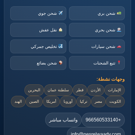
شحن بري
شحن جوي
شحن بحري
نقل عفش
شحن سيارات
تخليص جمركي
تتبع الشحنات
شحن بضائع
وجهات نشطة:
الإمارات
الأردن
قطر
سلطنة عمان
البحرين
الكويت
مصر
تركيا
أوروبا
أمريكا
الصين
الهند
+966560533140
واتساب مباشر
info@nesrelwaady.com