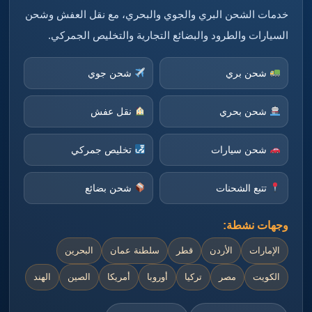
خدمات الشحن البري والجوي والبحري، مع نقل العفش وشحن
السيارات والطرود والبضائع التجارية والتخليص الجمركي.
شحن بري
شحن جوي
شحن بحري
نقل عفش
شحن سيارات
تخليص جمركي
تتبع الشحنات
شحن بضائع
وجهات نشطة:
الإمارات
الأردن
قطر
سلطنة عمان
البحرين
الكويت
مصر
تركيا
أوروبا
أمريكا
الصين
الهند