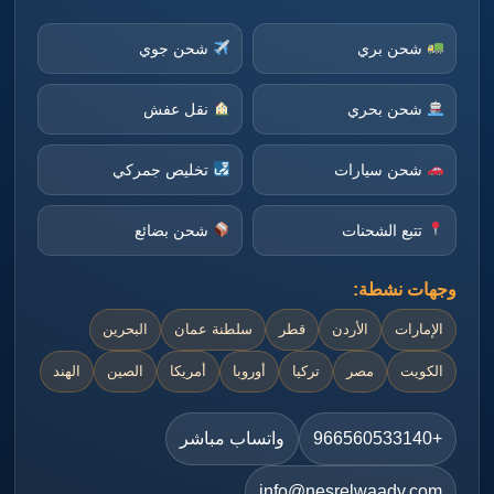
شحن بري
شحن جوي
شحن بحري
نقل عفش
شحن سيارات
تخليص جمركي
تتبع الشحنات
شحن بضائع
وجهات نشطة:
الإمارات
الأردن
قطر
سلطنة عمان
البحرين
الكويت
مصر
تركيا
أوروبا
أمريكا
الصين
الهند
+966560533140
واتساب مباشر
info@nesrelwaady.com