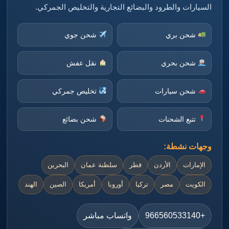
السيارات والطرود والبضائع التجارية والتخليص الجمركي.
شحن بري
شحن جوي
شحن بحري
نقل عفش
شحن سيارات
تخليص جمركي
تتبع الشحنات
شحن بضائع
وجهات نشطة:
الإمارات
الأردن
قطر
سلطنة عمان
البحرين
الكويت
مصر
تركيا
أوروبا
أمريكا
الصين
الهند
+966560533140
واتساب مباشر