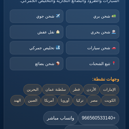
السيارات والطرود والبضائع التجارية والتخليص الجمركي.
شحن بري
شحن جوي
شحن بحري
نقل عفش
شحن سيارات
تخليص جمركي
تتبع الشحنات
شحن بضائع
وجهات نشطة:
الإمارات
الأردن
قطر
سلطنة عمان
البحرين
الكويت
مصر
تركيا
أوروبا
أمريكا
الصين
الهند
+966560533140
واتساب مباشر