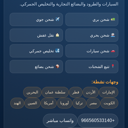
السيارات والطرود والبضائع التجارية والتخليص الجمركي.
شحن بري
شحن جوي
شحن بحري
نقل عفش
شحن سيارات
تخليص جمركي
تتبع الشحنات
شحن بضائع
وجهات نشطة:
الإمارات
الأردن
قطر
سلطنة عمان
البحرين
الكويت
مصر
تركيا
أوروبا
أمريكا
الصين
الهند
+966560533140
واتساب مباشر