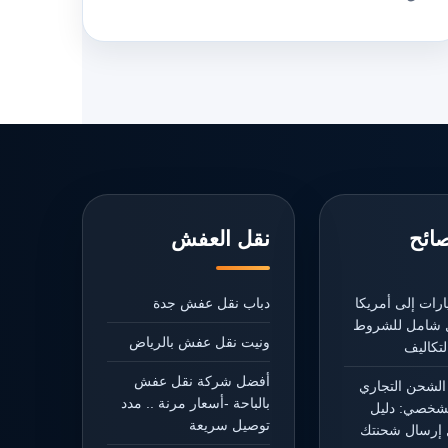
صائح
نقل العفش
رات إلى أمريكا
دباب نقل عفش جدة
يل شامل للشروط
ونيت نقل عفش بالرياض
تكاليف
أفضل شركة نقل عفش
الشحن التجاري
بالباحة -أسعار مرنة .. مدد
شخصي: دليل
توصيل سريعة
إرسال شحنتك