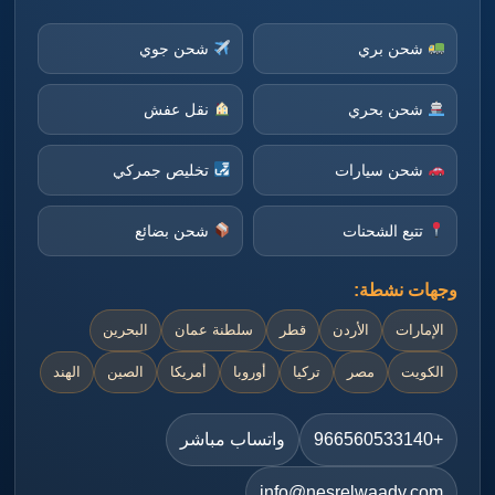
شحن بري
شحن جوي
شحن بحري
نقل عفش
شحن سيارات
تخليص جمركي
تتبع الشحنات
شحن بضائع
وجهات نشطة:
الإمارات
الأردن
قطر
سلطنة عمان
البحرين
الكويت
مصر
تركيا
أوروبا
أمريكا
الصين
الهند
+966560533140
واتساب مباشر
info@nesrelwaady.com