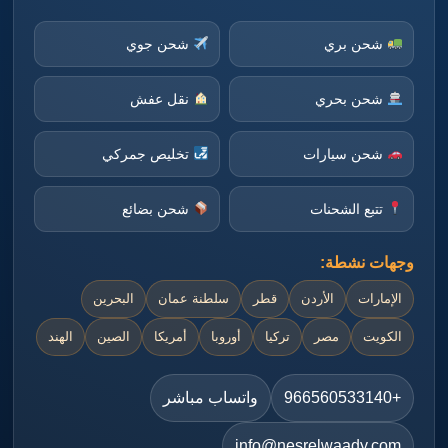
شحن بري
شحن جوي
شحن بحري
نقل عفش
شحن سيارات
تخليص جمركي
تتبع الشحنات
شحن بضائع
وجهات نشطة:
الإمارات
الأردن
قطر
سلطنة عمان
البحرين
الكويت
مصر
تركيا
أوروبا
أمريكا
الصين
الهند
+966560533140
واتساب مباشر
info@nesrelwaady.com