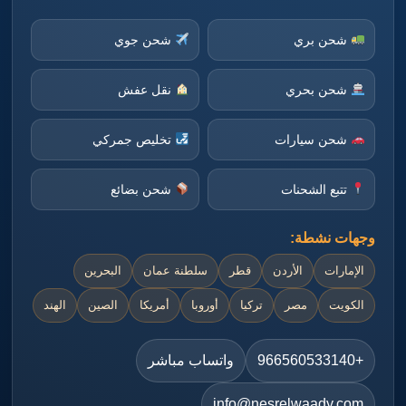
شحن بري
شحن جوي
شحن بحري
نقل عفش
شحن سيارات
تخليص جمركي
تتبع الشحنات
شحن بضائع
وجهات نشطة:
الإمارات
الأردن
قطر
سلطنة عمان
البحرين
الكويت
مصر
تركيا
أوروبا
أمريكا
الصين
الهند
+966560533140
واتساب مباشر
info@nesrelwaady.com