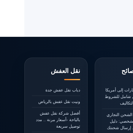
صائح
نقل العفش
رات إلى أمريكا
دباب نقل عفش جدة
يل شامل للشروط
ونيت نقل عفش بالرياض
تكاليف
أفضل شركة نقل عفش
الشحن التجاري
بالباحة -أسعار مرنة .. مدد
شخصي: دليل
توصيل سريعة
إرسال شحنتك