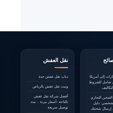
صائح
نقل العفش
رات إلى أمريكا
دباب نقل عفش جدة
يل شامل للشروط
ونيت نقل عفش بالرياض
تكاليف
أفضل شركة نقل عفش
الشحن التجاري
بالباحة -أسعار مرنة .. مدد
شخصي: دليل
توصيل سريعة
إرسال شحنتك