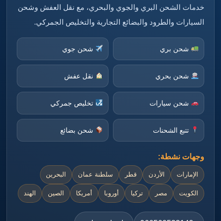
خدمات الشحن البري والجوي والبحري، مع نقل العفش وشحن
السيارات والطرود والبضائع التجارية والتخليص الجمركي.
شحن بري
شحن جوي
شحن بحري
نقل عفش
شحن سيارات
تخليص جمركي
تتبع الشحنات
شحن بضائع
وجهات نشطة:
الإمارات
الأردن
قطر
سلطنة عمان
البحرين
الكويت
مصر
تركيا
أوروبا
أمريكا
الصين
الهند