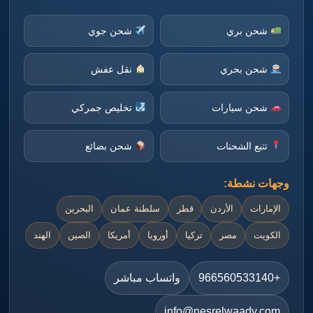
شحن بري
شحن جوي
شحن بحري
نقل عفش
شحن سيارات
تخليص جمركي
تتبع الشحنات
شحن بضائع
وجهات نشطة:
الإمارات
الأردن
قطر
سلطنة عمان
البحرين
الكويت
مصر
تركيا
أوروبا
أمريكا
الصين
الهند
+966560533140
واتساب مباشر
info@nesrelwaady.com