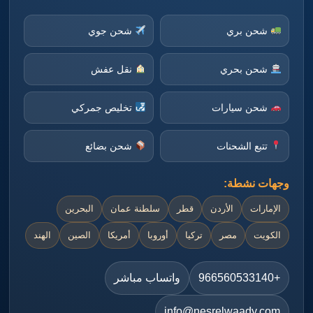
شحن بري
شحن جوي
شحن بحري
نقل عفش
شحن سيارات
تخليص جمركي
تتبع الشحنات
شحن بضائع
وجهات نشطة:
الإمارات
الأردن
قطر
سلطنة عمان
البحرين
الكويت
مصر
تركيا
أوروبا
أمريكا
الصين
الهند
+966560533140
واتساب مباشر
info@nesrelwaady.com