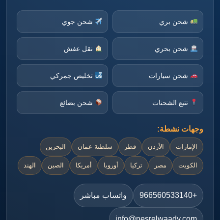
شحن بري
شحن جوي
شحن بحري
نقل عفش
شحن سيارات
تخليص جمركي
تتبع الشحنات
شحن بضائع
وجهات نشطة:
الإمارات
الأردن
قطر
سلطنة عمان
البحرين
الكويت
مصر
تركيا
أوروبا
أمريكا
الصين
الهند
+966560533140
واتساب مباشر
info@nesrelwaady.com