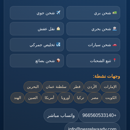
شحن بري
شحن جوي
شحن بحري
نقل عفش
شحن سيارات
تخليص جمركي
تتبع الشحنات
شحن بضائع
وجهات نشطة:
الإمارات
الأردن
قطر
سلطنة عمان
البحرين
الكويت
مصر
تركيا
أوروبا
أمريكا
الصين
الهند
+966560533140
واتساب مباشر
info@nesrelwaady.com