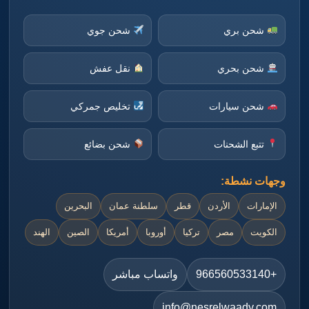
شحن بري
شحن جوي
شحن بحري
نقل عفش
شحن سيارات
تخليص جمركي
تتبع الشحنات
شحن بضائع
وجهات نشطة:
الإمارات
الأردن
قطر
سلطنة عمان
البحرين
الكويت
مصر
تركيا
أوروبا
أمريكا
الصين
الهند
+966560533140
واتساب مباشر
info@nesrelwaady.com