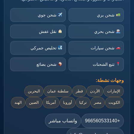
شحن بري
شحن جوي
شحن بحري
نقل عفش
شحن سيارات
تخليص جمركي
تتبع الشحنات
شحن بضائع
وجهات نشطة:
الإمارات
الأردن
قطر
سلطنة عمان
البحرين
الكويت
مصر
تركيا
أوروبا
أمريكا
الصين
الهند
+966560533140
واتساب مباشر