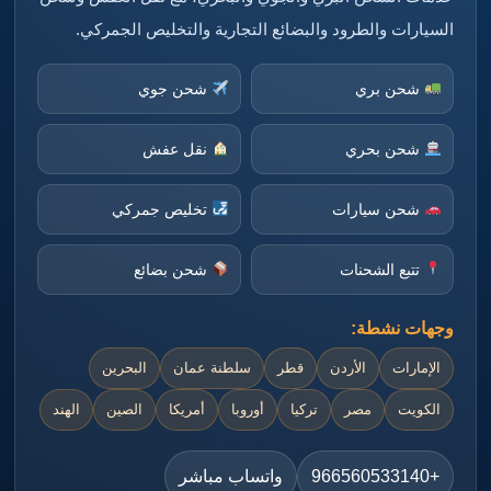
السيارات والطرود والبضائع التجارية والتخليص الجمركي.
شحن بري
شحن جوي
شحن بحري
نقل عفش
شحن سيارات
تخليص جمركي
تتبع الشحنات
شحن بضائع
وجهات نشطة:
الإمارات
الأردن
قطر
سلطنة عمان
البحرين
الكويت
مصر
تركيا
أوروبا
أمريكا
الصين
الهند
+966560533140
واتساب مباشر