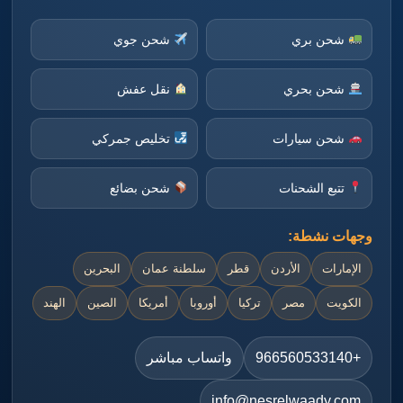
شحن بري
شحن جوي
شحن بحري
نقل عفش
شحن سيارات
تخليص جمركي
تتبع الشحنات
شحن بضائع
وجهات نشطة:
الإمارات
الأردن
قطر
سلطنة عمان
البحرين
الكويت
مصر
تركيا
أوروبا
أمريكا
الصين
الهند
+966560533140
واتساب مباشر
info@nesrelwaady.com