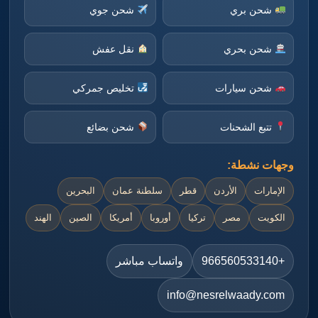
شحن بري
شحن جوي
شحن بحري
نقل عفش
شحن سيارات
تخليص جمركي
تتبع الشحنات
شحن بضائع
وجهات نشطة:
الإمارات
الأردن
قطر
سلطنة عمان
البحرين
الكويت
مصر
تركيا
أوروبا
أمريكا
الصين
الهند
+966560533140
واتساب مباشر
info@nesrelwaady.com