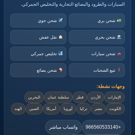
السيارات والطرود والبضائع التجارية والتخليص الجمركي.
شحن بري
شحن جوي
شحن بحري
نقل عفش
شحن سيارات
تخليص جمركي
تتبع الشحنات
شحن بضائع
وجهات نشطة:
الإمارات
الأردن
قطر
سلطنة عمان
البحرين
الكويت
مصر
تركيا
أوروبا
أمريكا
الصين
الهند
+966560533140
واتساب مباشر