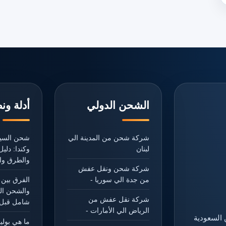
الشحن الدولي
أدلة ون
شركة شحن من المدينة الي
شحن السيا
لبنان
وكندا: دل
والطرق وال
شركة شحن ونقل عفش
من جدة الي سوريا -
الفرق بين 
والشحن ال
شركة نقل عفش من
شامل قبل 
الرياض الي الأمارات -
 السعودية
ما هي بول