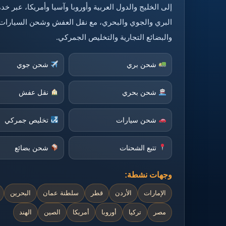
إلى الخليج والدول العربية وأوروبا وآسيا وأمريكا، عبر 
البري والجوي والبحري، مع نقل العفش وشحن السيارات
والبضائع التجارية والتخليص الجمركي.
شحن بري
شحن جوي
شحن بحري
نقل عفش
شحن سيارات
تخليص جمركي
تتبع الشحنات
شحن بضائع
وجهات نشطة:
الإمارات
الأردن
قطر
سلطنة عمان
البحرين
مصر
تركيا
أوروبا
أمريكا
الصين
الهند