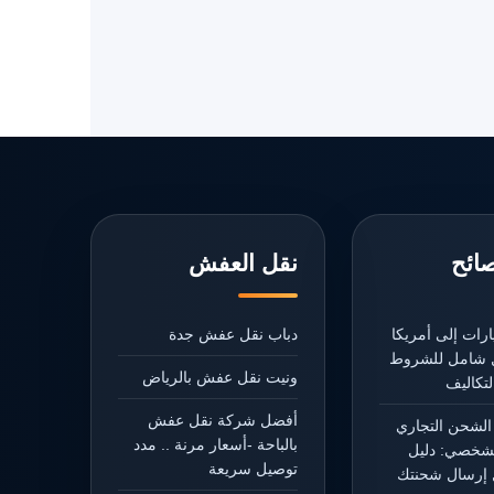
صائح
نقل العفش
رات إلى أمريكا
دباب نقل عفش جدة
يل شامل للشروط
ونيت نقل عفش بالرياض
تكاليف
أفضل شركة نقل عفش
الشحن التجاري
بالباحة -أسعار مرنة .. مدد
شخصي: دليل
توصيل سريعة
إرسال شحنتك