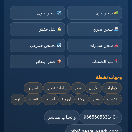
شحن بري
شحن جوي
شحن بحري
نقل عفش
شحن سيارات
تخليص جمركي
تتبع الشحنات
شحن بضائع
وجهات نشطة:
الإمارات
الأردن
قطر
سلطنة عمان
البحرين
الكويت
مصر
تركيا
أوروبا
أمريكا
الصين
الهند
+966560533140
واتساب مباشر
info@nesrelwaady.com