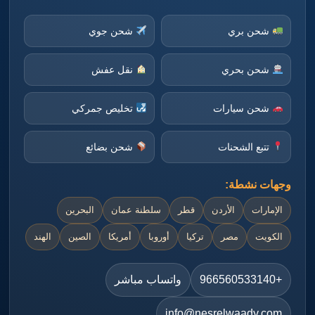
شحن بري
شحن جوي
شحن بحري
نقل عفش
شحن سيارات
تخليص جمركي
تتبع الشحنات
شحن بضائع
وجهات نشطة:
الإمارات
الأردن
قطر
سلطنة عمان
البحرين
الكويت
مصر
تركيا
أوروبا
أمريكا
الصين
الهند
+966560533140
واتساب مباشر
info@nesrelwaady.com