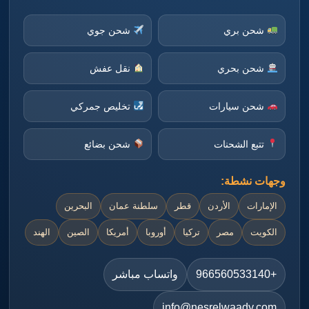
شحن بري
شحن جوي
شحن بحري
نقل عفش
شحن سيارات
تخليص جمركي
تتبع الشحنات
شحن بضائع
وجهات نشطة:
الإمارات
الأردن
قطر
سلطنة عمان
البحرين
الكويت
مصر
تركيا
أوروبا
أمريكا
الصين
الهند
+966560533140
واتساب مباشر
info@nesrelwaady.com