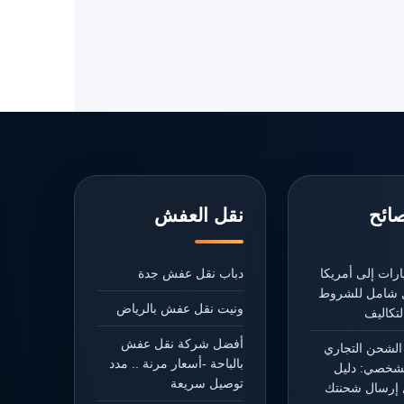
صائح
نقل العفش
رات إلى أمريكا
دباب نقل عفش جدة
يل شامل للشروط
ونيت نقل عفش بالرياض
تكاليف
أفضل شركة نقل عفش
الشحن التجاري
بالباحة -أسعار مرنة .. مدد
شخصي: دليل
توصيل سريعة
إرسال شحنتك