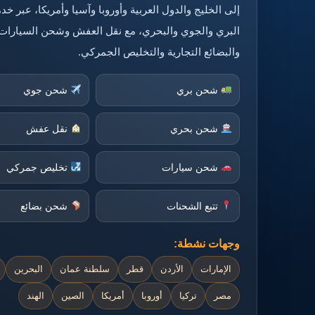
إلى الخليج والدول العربية وأوروبا وآسيا وأمريكا، عبر 
البري والجوي والبحري، مع نقل العفش وشحن السيارات
والبضائع التجارية والتخليص الجمركي.
شحن بري
شحن جوي
شحن بحري
نقل عفش
شحن سيارات
تخليص جمركي
تتبع الشحنات
شحن بضائع
وجهات نشطة:
الإمارات
الأردن
قطر
سلطنة عمان
البحرين
مصر
تركيا
أوروبا
أمريكا
الصين
الهند