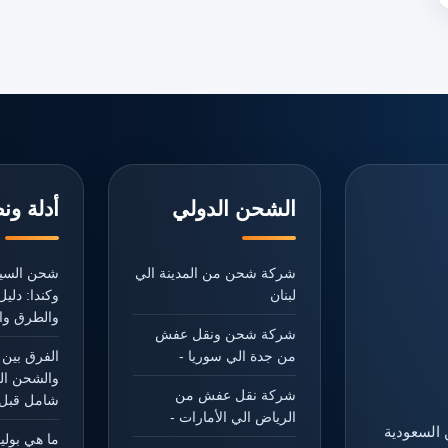
الشحن الدولي
أدلة ون
شركة شحن من المدينة الي
شحن السيا
لبنان
وكندا: دل
والطرق وال
شركة شحن ونقل عفش
من جدة الي سوريا -
الفرق بين 
والشحن ال
شركة نقل عفش من
شامل قبل 
الرياض الي الأمارات -
 السعودية
ما هي بول