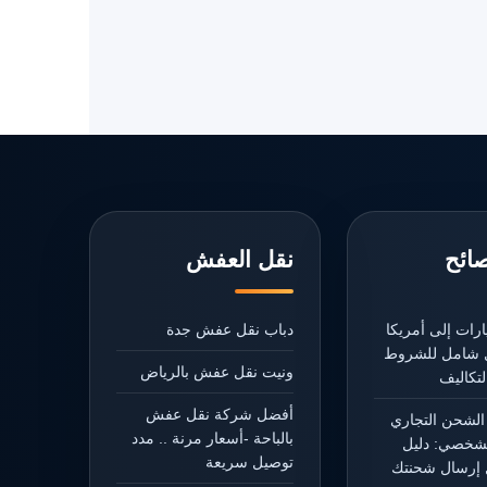
صائح
نقل العفش
رات إلى أمريكا
دباب نقل عفش جدة
يل شامل للشروط
ونيت نقل عفش بالرياض
تكاليف
أفضل شركة نقل عفش
الشحن التجاري
بالباحة -أسعار مرنة .. مدد
شخصي: دليل
توصيل سريعة
إرسال شحنتك