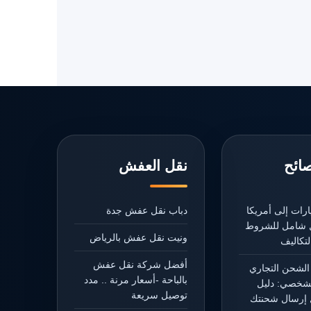
صائح
نقل العفش
رات إلى أمريكا
دباب نقل عفش جدة
يل شامل للشروط
ونيت نقل عفش بالرياض
تكاليف
أفضل شركة نقل عفش
الشحن التجاري
بالباحة -أسعار مرنة .. مدد
شخصي: دليل
توصيل سريعة
إرسال شحنتك