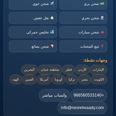
شحن بري
شحن جوي
شحن بحري
نقل عفش
شحن سيارات
تخليص جمركي
تتبع الشحنات
شحن بضائع
وجهات نشطة:
الإمارات
الأردن
قطر
سلطنة عمان
البحرين
الكويت
مصر
تركيا
أوروبا
أمريكا
الصين
الهند
+966560533140
واتساب مباشر
info@nesrelwaady.com