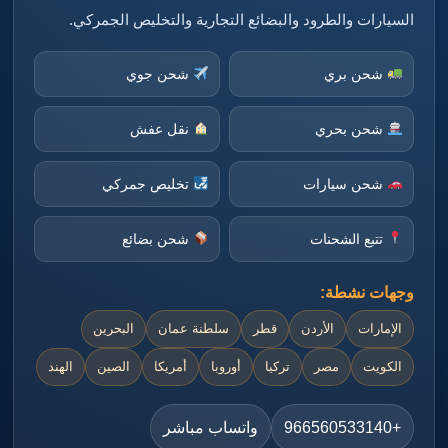
السيارات والطرود والبضائع التجارية والتخليص الجمركي.
شحن بري
شحن جوي
شحن بحري
نقل عفش
شحن سيارات
تخليص جمركي
تتبع الشحنات
شحن بضائع
وجهات نشطة:
الإمارات
الأردن
قطر
سلطنة عمان
البحرين
الكويت
مصر
تركيا
أوروبا
أمريكا
الصين
الهند
+966560533140
واتساب مباشر