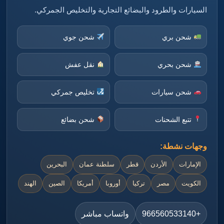
السيارات والطرود والبضائع التجارية والتخليص الجمركي.
شحن بري
شحن جوي
شحن بحري
نقل عفش
شحن سيارات
تخليص جمركي
تتبع الشحنات
شحن بضائع
وجهات نشطة:
الإمارات
الأردن
قطر
سلطنة عمان
البحرين
الكويت
مصر
تركيا
أوروبا
أمريكا
الصين
الهند
+966560533140
واتساب مباشر