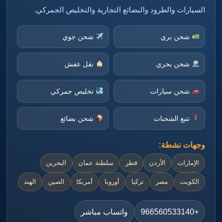
السيارات والطرود والبضائع التجارية والتخليص الجمركي.
شحن بري
شحن جوي
شحن بحري
نقل عفش
شحن سيارات
تخليص جمركي
تتبع الشحنات
شحن بضائع
وجهات نشطة:
الإمارات
الأردن
قطر
سلطنة عمان
البحرين
الكويت
مصر
تركيا
أوروبا
أمريكا
الصين
الهند
+966560533140
واتساب مباشر