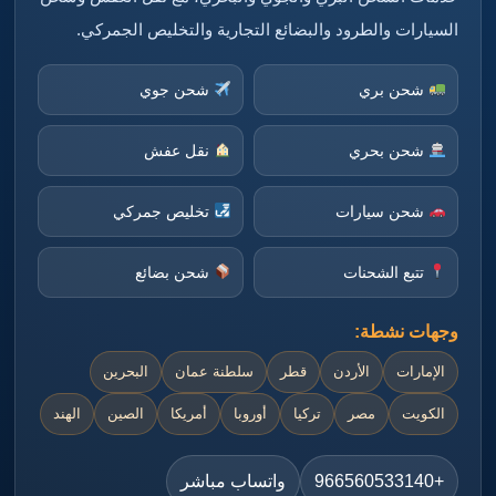
السيارات والطرود والبضائع التجارية والتخليص الجمركي.
شحن بري
شحن جوي
شحن بحري
نقل عفش
شحن سيارات
تخليص جمركي
تتبع الشحنات
شحن بضائع
وجهات نشطة:
الإمارات
الأردن
قطر
سلطنة عمان
البحرين
الكويت
مصر
تركيا
أوروبا
أمريكا
الصين
الهند
+966560533140
واتساب مباشر