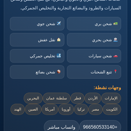
السيارات والطرود والبضائع التجارية والتخليص الجمركي.
شحن بري
شحن جوي
شحن بحري
نقل عفش
شحن سيارات
تخليص جمركي
تتبع الشحنات
شحن بضائع
وجهات نشطة:
الإمارات
الأردن
قطر
سلطنة عمان
البحرين
الكويت
مصر
تركيا
أوروبا
أمريكا
الصين
الهند
+966560533140
واتساب مباشر