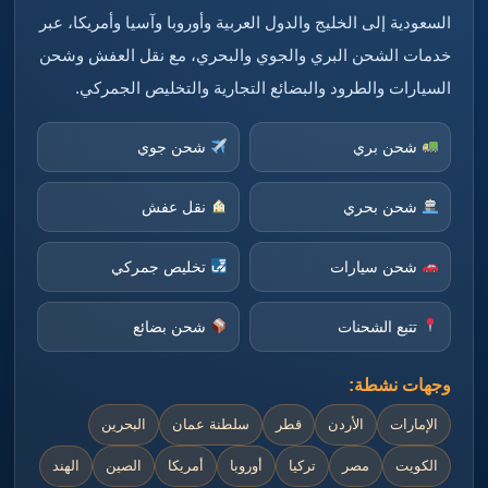
السعودية إلى الخليج والدول العربية وأوروبا وآسيا وأمريكا، عبر
خدمات الشحن البري والجوي والبحري، مع نقل العفش وشحن
السيارات والطرود والبضائع التجارية والتخليص الجمركي.
شحن بري
شحن جوي
شحن بحري
نقل عفش
شحن سيارات
تخليص جمركي
تتبع الشحنات
شحن بضائع
وجهات نشطة:
الإمارات
الأردن
قطر
سلطنة عمان
البحرين
الكويت
مصر
تركيا
أوروبا
أمريكا
الصين
الهند