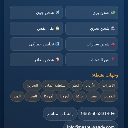
شحن بري
شحن جوي
شحن بحري
نقل عفش
شحن سيارات
تخليص جمركي
تتبع الشحنات
شحن بضائع
وجهات نشطة:
الإمارات
الأردن
قطر
سلطنة عمان
البحرين
الكويت
مصر
تركيا
أوروبا
أمريكا
الصين
الهند
+966560533140
واتساب مباشر
info@nesrelwaady.com