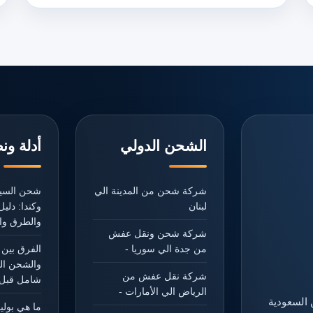
الشحن الدولي
أدلة ون
شركة شحن من المدينة الي
شحن السيا
لبنان
وكندا: دل
والطرق وال
شركة شحن ونقل عفش
من جدة الي سوريا -
الفرق بين 
والشحن ال
شركة نقل عفش من
شامل قبل 
الرياض الي الأمارات -
 السعودية
ما هي بول