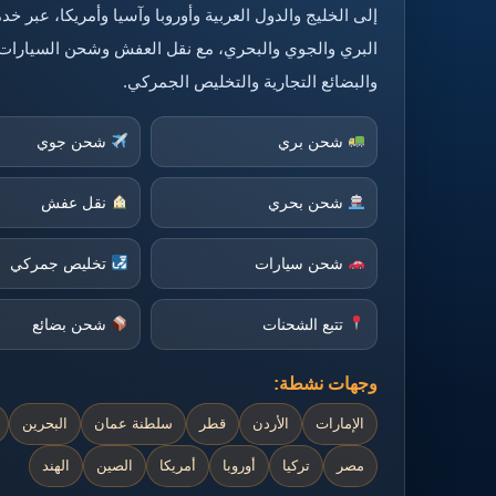
إلى الخليج والدول العربية وأوروبا وآسيا وأمريكا، عبر 
البري والجوي والبحري، مع نقل العفش وشحن السيارات
والبضائع التجارية والتخليص الجمركي.
شحن بري
شحن جوي
شحن بحري
نقل عفش
شحن سيارات
تخليص جمركي
تتبع الشحنات
شحن بضائع
وجهات نشطة:
الإمارات
الأردن
قطر
سلطنة عمان
البحرين
مصر
تركيا
أوروبا
أمريكا
الصين
الهند