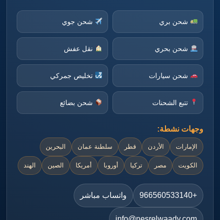
شحن بري
شحن جوي
شحن بحري
نقل عفش
شحن سيارات
تخليص جمركي
تتبع الشحنات
شحن بضائع
وجهات نشطة:
الإمارات
الأردن
قطر
سلطنة عمان
البحرين
الكويت
مصر
تركيا
أوروبا
أمريكا
الصين
الهند
+966560533140
واتساب مباشر
info@nesrelwaady.com