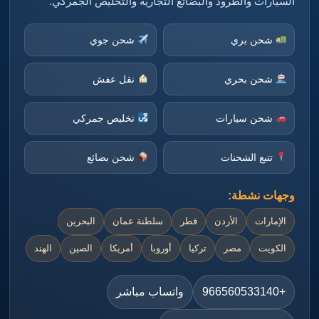
السيارات والطرود والبضائع التجارية والتخليص الجمركي.
شحن بري
شحن جوي
شحن بحري
نقل عفش
شحن سيارات
تخليص جمركي
تتبع الشحنات
شحن بضائع
وجهات نشطة:
الإمارات
الأردن
قطر
سلطنة عمان
البحرين
الكويت
مصر
تركيا
أوروبا
أمريكا
الصين
الهند
+966560533140
واتساب مباشر