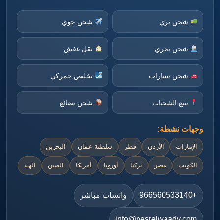
شحن بري
شحن جوي
شحن بحري
نقل عفش
شحن سيارات
تخليص جمركي
تتبع الشحنات
شحن بضائع
وجهات نشطة:
الإمارات
الأردن
قطر
سلطنة عمان
البحرين
الكويت
مصر
تركيا
أوروبا
أمريكا
الصين
الهند
+966560533140
واتساب مباشر
info@nesrelwaady.com