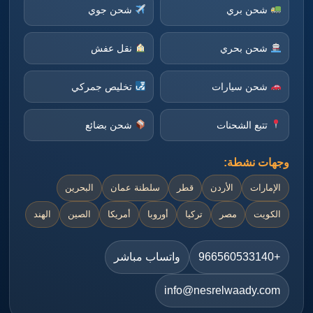
شحن بري
شحن جوي
شحن بحري
نقل عفش
شحن سيارات
تخليص جمركي
تتبع الشحنات
شحن بضائع
وجهات نشطة:
الإمارات
الأردن
قطر
سلطنة عمان
البحرين
الكويت
مصر
تركيا
أوروبا
أمريكا
الصين
الهند
+966560533140
واتساب مباشر
info@nesrelwaady.com