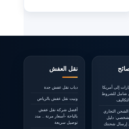
صائح
نقل العفش
رات إلى أمريكا
دباب نقل عفش جدة
يل شامل للشروط
ونيت نقل عفش بالرياض
تكاليف
أفضل شركة نقل عفش
الشحن التجاري
بالباحة -أسعار مرنة .. مدد
شخصي: دليل
توصيل سريعة
إرسال شحنتك