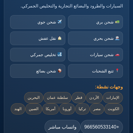
السيارات والطرود والبضائع التجارية والتخليص الجمركي.
شحن بري
شحن جوي
شحن بحري
نقل عفش
شحن سيارات
تخليص جمركي
تتبع الشحنات
شحن بضائع
وجهات نشطة:
الإمارات
الأردن
قطر
سلطنة عمان
البحرين
الكويت
مصر
تركيا
أوروبا
أمريكا
الصين
الهند
+966560533140
واتساب مباشر