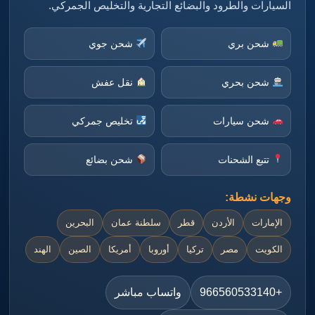
السيارات والطرود والبضائع التجارية والتخليص الجمركي.
شحن بري
شحن جوي
شحن بحري
نقل عفش
شحن سيارات
تخليص جمركي
تتبع الشحنات
شحن بضائع
وجهات نشطة:
الإمارات
الأردن
قطر
سلطنة عمان
البحرين
الكويت
مصر
تركيا
أوروبا
أمريكا
الصين
الهند
+966560533140
واتساب مباشر